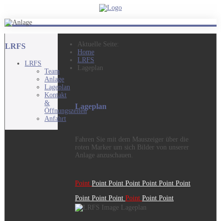
Aktuelle Seite:
LRFS
Home
LRFS
LRFS
Lageplan
Team
Anlage
Lageplan
Kontakt
&
Lageplan
Öffnungszeiten
Anfahrt
Fahren Sie mit dem Mauszeiger über die
roten Marker um sich Bilder von unserer
Anlage anzuschauen.
Point
Point
Point
Point
Point
Point
Point
Point
Point
Point
Point
Point
Point