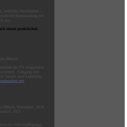
, seitliches Verschieben
eschicklichkeitstraining mit
it usw.
 nach einem praktischen
udia Münch.
bzeichen der FN mitgestaltet
e verstehen - Umgang und
n“ bereits zwei Lehrfilme
odenarbeit.net
;
dia Münch, Warendorf, 2018
endorf, 2015
ion mit Vollverpflegung).