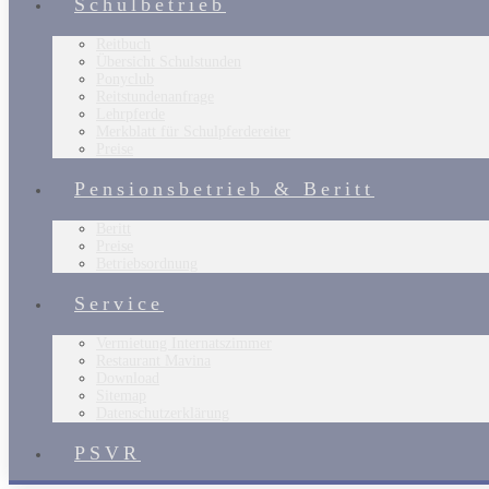
Schulbetrieb
Reitbuch
Übersicht Schulstunden
Ponyclub
Reitstundenanfrage
Lehrpferde
Merkblatt für Schulpferdereiter
Preise
Pensionsbetrieb & Beritt
Beritt
Preise
Betriebsordnung
Service
Vermietung Internatszimmer
Restaurant Mavina
Download
Sitemap
Datenschutzerklärung
PSVR