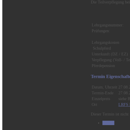
Die Teilverpflegung bei
Lehrgangsnumme
Prüfungen:
Lehrgangskosten
Schulpferd
Unterkunft (DZ / EZ)
Verpflegung (Voll- / Te
Pferdepension
Termin Eigenschaft
Datum, Uhrzeit
27.08.
Termin-Ende
27.08.
Einzelpreis
siehe 
Ort
LRFS 
Dieser Termin ist nich
Zurück