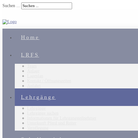
Suchen ...
Home
LRFS
Team
Anlage
Lageplan
Kontakt / Öffnungszeiten
Anfahrt
Lehrgänge
Lehrgänge
Lehrgänge suchen
Informationen für Lehrgangsteilnehmer
Unterkunft Pferd und Reiter
Verpflegung