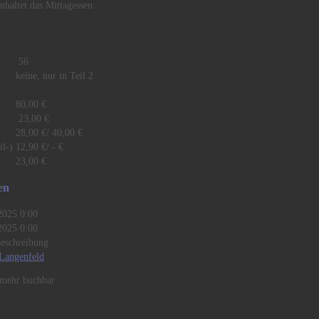
nhaltet das Mittagessen.
r:
56
keine, nur in Teil 2
80,00 €
23,00 €
28,00 €/ 40,00 €
il-)
12,90 €/ - €
23,00 €
en
2025 0:00
2025 0:00
Beschreibung
Langenfeld
t mehr buchbar