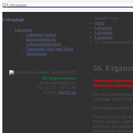
Aktuelle Seite:
Lehrgänge
Home
Lehrgänge
Lehrgänge
Lehrgänge
Lehrgänge suchen
Lehrgänge
Informationen für
56. Ergänzungsqualifik
Lehrgangsteilnehmer
Unterkunft Pferd und Reiter
Verpflegung
56. Ergänzu
Ihr Ansprechpartner
Zulassungsvoraussetz
Jessica Benninghoven
mindestens einjährige
Tel. 02173 / 10 11 200
E-Mail:
jb@lrfs.de
Mit der Ergänzungsquali
Lehrgänge zum Erwerb d
Die Lehrgangsinhalte si
Theoretische Inhalte sin
Pferdeverhalten, Ausdru
Korrektur, Kommunikat
Prinzipien der Hilfenge