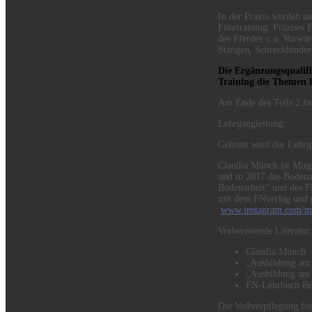
In der Praxis werden u
Führtraining: Präzises 
des Pferdes u.a. Vorwär
Stangen, Schreckhindern
Die Ergänzungsqualifik
Training die Themen f
Am Ende des Teils 2 fin
Lehrgangleitung:
Geleitet wird der Lehr
Claudia Münch ist Mitgl
und in 2017 das Bodena
Bodenarbeit“ und des F
mit dem FNverlag und p
www.instagram.com/mu
Vorbereitende Literatur
Claudia Münch: 
„Ausbildung am 
„Ausbildung am 
FN-Lehrbuch Buc
Die Vollverpflegung fi