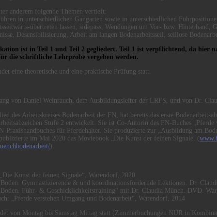
nter anderem folgende Themen vertieft:
Führen in unterschiedlichen Gangarten sowie in unterschiedlichen Führpositionen
tsseitwärts-übertreten lassen, sidepass, Wendungen um Vor- bzw. Hinterhand, G
isse, Desensibilisierung, Arbeit am langen Bodenarbeitsseil, seillose Bodenarbe
ation ist in Teil 1 und Teil 2 gegliedert. Teil 1 ist verpflichtend, da hier
ür die schriftliche Lehrprobe vergeben werden.
det eine theoretische und eine praktische Prüfung statt.
gang von Daniel Weinrauch, dem Ausbildungsleiter der LRFS, und von Dr. Cla
ied des Arbeitskreises Bodenarbeit der FN, hat bereits das erste Bodenarbeitsa
rbeitsabzeichen Stufe 2 entwickelt. Sie ist Co-Autorin des FN-Buches „Pferd
N-Praxishandbuches für Pferdehalter. Sie produzierte zur „Ausbildung am Bode
ublizierte im Mai 2020 das Moviebook „Die Kunst der feinen Signale. (
www.b
enchbodenarbeit/
).
:
„Die Kunst der feinen Signale“. Warendorf, 2020
Boden. Gymnastizierende & und koordinationsfördernde Lektionen. Dr. Clau
Boden. Führ- & Geschicklichkeitstraining“ mit Dr. Claudia Münch. DVD. War
h: „Pferde verstehen Umgang und Bodenarbeit“, Warendorf, 2014
ndet von Montag bis Samstag Mittag statt (Zimmerbuchungen NUR in Kombinat