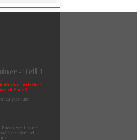
ner - Teil 1
it dem Nachweis einer
arbeit Stufe 1.
beit zu geben und
l, Einsatz von Lob und
und Nachteilen und
 u.a.