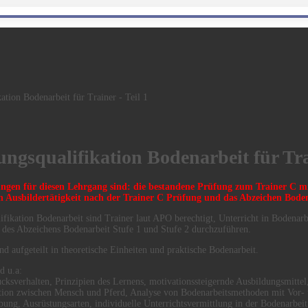
ation Bodenarbeit für Trainer - Teil 1
ngsqualifikation Bodenarbeit für Trai
ungen für diesen Lehrgang sind: die bestandene Prüfung zum Trainer C m
n Ausbildertätigkeit nach der Trainer C Prüfung und das Abzeichen Boden
fikation Bodenarbeit sind Trainer laut APO berechtigt, Unterricht in Bodenar
es Abzeichens Bodenarbeit Stufe 1 und Stufe 2 durchzuführen.
nd aufgeteilt in theoretische Einheiten und praktische Bodenarbeit.
d u.a:
cksverhalten, Prinzipien des Lernens, motivationssteigernde Ausbildungsmitte
ion zwischen Mensch und Pferd, Analyse von Bodenarbeitsmethoden mit Vor- 
bung, Ausrüstungsarten, individuelle Unterrichtsvermittlung in der Bodenarbeit